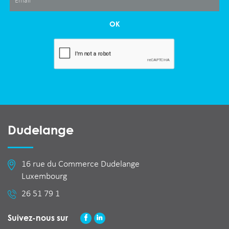
OK
Dudelange
16 rue du Commerce Dudelange
Luxembourg
26 51 79 1
Suivez-nous sur