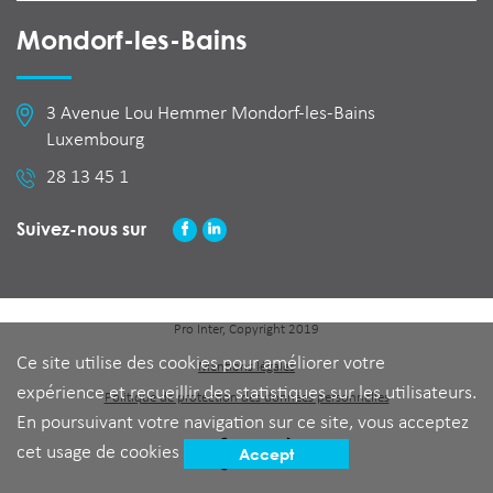
Mondorf-les-Bains
3 Avenue Lou Hemmer Mondorf-les-Bains
Luxembourg
28 13 45 1
Suivez-nous sur
Pro Inter, Copyright 2019
Ce site utilise des cookies pour améliorer votre
Mentions légales
expérience et recueillir des statistiques sur les utilisateurs.
Politique de protection des données personnelles
En poursuivant votre navigation sur ce site, vous acceptez
cet usage de cookies