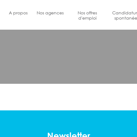
A propos
Nos agences
Nos offres
Candidatu
d'emploi
spontané
Newsletter