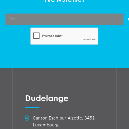
Dudelange
Canton Esch-sur-Alzette, 3451
Luxembourg